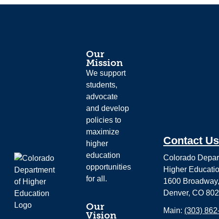
Our
Mission
We support
students,
advocate
and develop
policies to
maximize
Contact Us
higher
education
Colorado Depar
opportunities
Higher Educati
for all.
1600 Broadway,
Denver, CO 80
Our
Main:
(303) 862
Vision