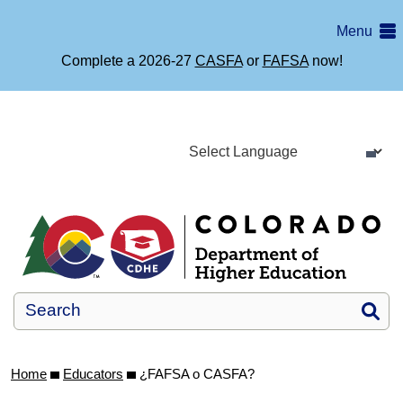
Skip
Menu
to
main
Complete a 2026-27
CASFA
or
FAFSA
now!
content
Si
Home
Educators
¿FAFSA o CASFA?